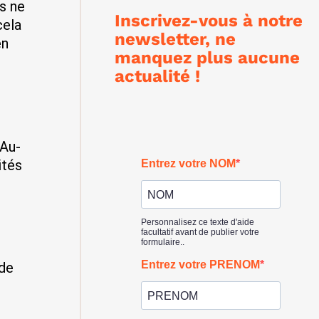
es ne
Inscrivez-vous à notre
cela
newsletter, ne
en
manquez plus aucune
actualité !
 Au-
ités
nde