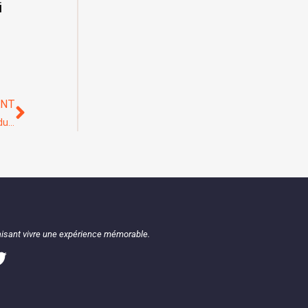
i
ANT
Innovation Régénérative : une révolution au service d’un avenir durable et rentable des entreprises
 faisant vivre une expérience mémorable.
sant la conformité avec les réglementations. Perso