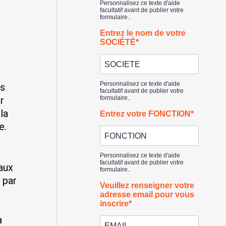
is
r
la
e.
aux
 par
à