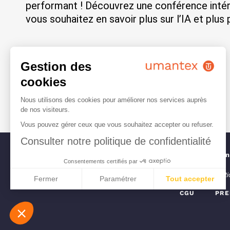
performant ! Découvrez une conférence inté
vous souhaitez en savoir plus sur l’IA et plus
Gestion des
PRÉCÉDENT
cookies
Rétrospective 2023 : Éclairons l’innovation
Nous utilisons des cookies pour améliorer nos services auprès
de nos visiteurs.
Vous pouvez gérer ceux que vous souhaitez accepter ou refuser.
Consulter notre politique de confidentialité
#Gouvernance #Tran
Consentements certifiés par
L’humain, en s’appropriant la technologie, rend l’exploration, l’expérimenta
Fermer
Paramétrer
Tout accepter
CGU
PRE
Plateforme de Gestion du Consentement : Perso
Axeptio consent
Notre plateforme vous permet d'adapter et de gé