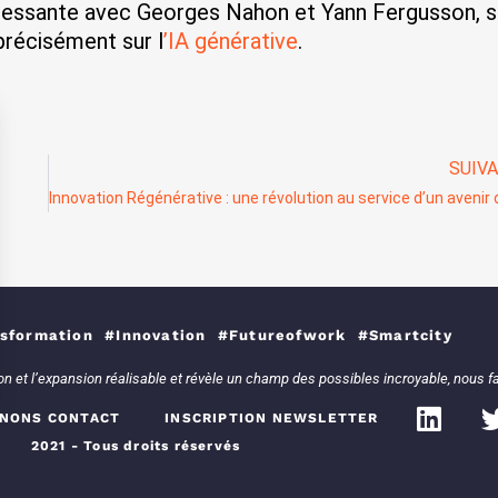
ressante avec Georges Nahon et Yann Fergusson, s
 précisément sur l
’IA générative
.
SUIV
sformation #Innovation #Futureofwork #Smartcity
tion et l’expansion réalisable et révèle un champ des possibles incroyable, nous
NONS CONTACT
INSCRIPTION NEWSLETTER
nnalisez vos Options
2021 - Tous droits réservés
rer vos paramètres de confidentialité, en garantis