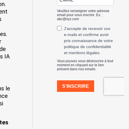
ion.
ient
s
es.
r
 de
s IA
s le
nce
si
ctes