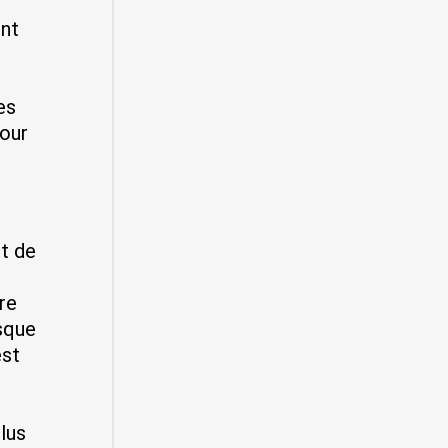
ont
es
pour
st de
re
isque
est
plus