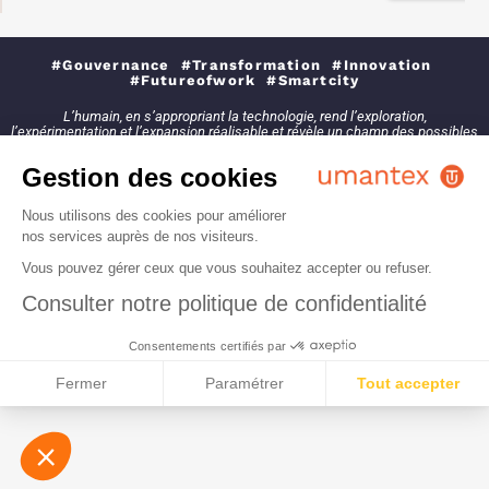
#Gouvernance #Transformation #Innovation
#Futureofwork #Smartcity
L’humain, en s’appropriant la technologie, rend l’exploration,
l’expérimentation et l’expansion réalisable et révèle un champ des possibles
incroyable, nous faisant vivre une expérience mémorable.
Gestion des cookies
Nous utilisons des cookies pour améliorer
nos services auprès de nos visiteurs.
2021 - Tous droits réservés
Vous pouvez gérer ceux que vous souhaitez accepter ou refuser.
Consulter notre politique de confidentialité
Consentements certifiés par
Fermer
Paramétrer
Tout accepter
Plateforme de Gestion du Consentement : Personn
Axeptio consent
Notre plateforme vous permet d'adapter et de gére