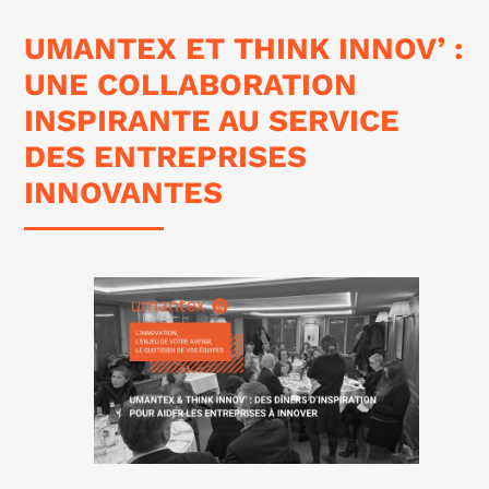
UMANTEX ET THINK INNOV’ :
UNE COLLABORATION
INSPIRANTE AU SERVICE
DES ENTREPRISES
INNOVANTES