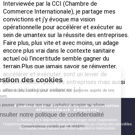
Interviewée par la CCI (Chambre de
Commerce Internationale), je partage mes
convictions et j’y évoque ma vision
opérationnelle pour accélérer et exécuter au
sein de umantex sur la réussite des entreprises.
Faire plus, plus vite et avec moins, un adage
encore plus vrai dans le contexte sanitaire
actuel où l’incertitude semble gagner du
terrain.Plus que jamais savoir se réinventer,
accélérer et exécuter, sont un levier de
Gestion des cookies
différenciation pour les entreprises mais aussi
une solution pour relancer […]
Nous utilisons des cookies pour améliorer nos services auprès de nos
visiteurs.
Vous pouvez gérer ceux que vous souhaitez accepter ou refuser.
#Gouvernance #Transformation #Innovation
#Futureofwork #Smartcity
Consulter notre politique de confidentialité
L’humain, en s’appropriant la technologie, rend l’exploration,
l’expérimentation et l’expansion réalisable et révèle un champ des possibles
Consentements certifiés par
incroyable, nous faisant vivre une expérience mémorable.