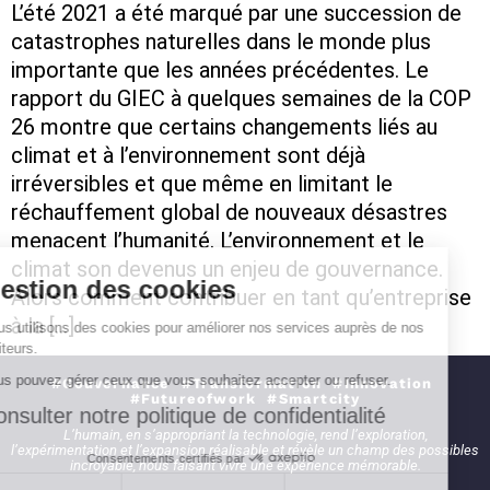
L’été 2021 a été marqué par une succession de
catastrophes naturelles dans le monde plus
importante que les années précédentes. Le
rapport du GIEC à quelques semaines de la COP
26 montre que certains changements liés au
climat et à l’environnement sont déjà
irréversibles et que même en limitant le
réchauffement global de nouveaux désastres
menacent l’humanité. L’environnement et le
climat son devenus un enjeu de gouvernance.
Gestion des cookies
Alors comment contribuer en tant qu’entreprise
à la […]
Nous utilisons des cookies pour améliorer
nos services auprès de nos visiteurs.
Vous pouvez gérer ceux que vous souhaitez accepter ou refuser.
#Gouvernance #Transformation #Innovation
#Futureofwork #Smartcity
Consulter notre politique de confidentialité
L’humain, en s’appropriant la technologie, rend l’exploration,
l’expérimentation et l’expansion réalisable et révèle un champ des possibles
Consentements certifiés par
incroyable, nous faisant vivre une expérience mémorable.