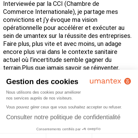
Interviewée par la CCI (Chambre de
Commerce Internationale), je partage mes
convictions et j’y évoque ma vision
opérationnelle pour accélérer et exécuter au
sein de umantex sur la réussite des entreprises.
Faire plus, plus vite et avec moins, un adage
encore plus vrai dans le contexte sanitaire
actuel où l’incertitude semble gagner du
terrain.Plus que jamais savoir se réinventer,
accélérer et exécuter, sont un levier de
Gestion des cookies
différenciation pour les entreprises mais aussi
une solution pour relancer […]
Nous utilisons des cookies pour améliorer
nos services auprès de nos visiteurs.
Vous pouvez gérer ceux que vous souhaitez accepter ou refuser.
#Gouvernance #Transformation #Innovation
#Futureofwork #Smartcity
Consulter notre politique de confidentialité
L’humain, en s’appropriant la technologie, rend l’exploration,
l’expérimentation et l’expansion réalisable et révèle un champ des possibles
Consentements certifiés par
incroyable, nous faisant vivre une expérience mémorable.