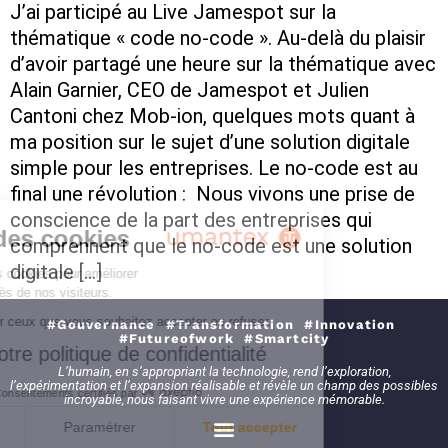
J’ai participé au Live Jamespot sur la
thématique « code no-code ». Au-delà du plaisir
d’avoir partagé une heure sur la thématique avec
Alain Garnier, CEO de Jamespot et Julien
Cantoni chez Mob-ion, quelques mots quant à
ma position sur le sujet d’une solution digitale
simple pour les entreprises. Le no-code est au
final une révolution : Nous vivons une prise de
conscience de la part des entreprises qui
on des cookies
comprennent que le no-code est une solution
digitale […]
sons des cookies pour améliorer
es auprès de nos visiteurs.
z gérer ceux que vous souhaitez accepter ou refuser.
#Gouvernance #Transformation #Innovation
#Futureofwork #Smartcity
er notre politique de confidentialité
L’humain, en s’appropriant la technologie, rend l’exploration,
l’expérimentation et l’expansion réalisable et révèle un champ des possibles
Consentements certifiés par
incroyable, nous faisant vivre une expérience mémorable.
mer
Paramétrer
Tout accepter