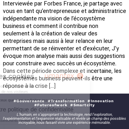
Interviewée par Forbes France, je partage avec
vous en tant qu’entrepreneuse et administratrice
indépendante ma vision de l’écosystème
business et comment il contribue non
seulement à la création de valeur des
entreprises mais aussi à leur relance en leur
permettant de se réinventer et d’exécuter, J’y
évoque mon analyse mais aussi des suggestions
pour construire avec succès un écosystème.
Dans cette période complexe et incertaine, les
ion des cookies
écosystèmes business peuvent-ils être une
réponse à la crise […]
lisons des cookies pour améliorer
ices auprès de nos visiteurs.
vez gérer ceux que vous souhaitez accepter ou refuser.
#Gouvernance #Transformation #Innovation
#Futureofwork #Smartcity
ter notre politique de confidentialité
L’humain, en s’appropriant la technologie, rend l’exploration,
l’expérimentation et l’expansion réalisable et révèle un champ des possibles
Consentements certifiés par
incroyable, nous faisant vivre une expérience mémorable.